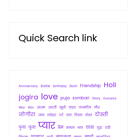
Quick Search link
Holi
Friendship
Anniversary
Battle
birthday
Dosti
love
jogira
puja
sombari
Story
Success
War
Win
आत्मा
आरती
खुशी
चाहत
जन्मदिन
जीत
जोगीरा
दोस्ती
ज्ञान
त्योहार
दर्द
दान
दिवस
दोस्त
प्यार
पुजा
पूजा
प्रेम
यात्रा
बन्धन
भाव
युद्ध
राही
व्यवहार
सफलता
साथी