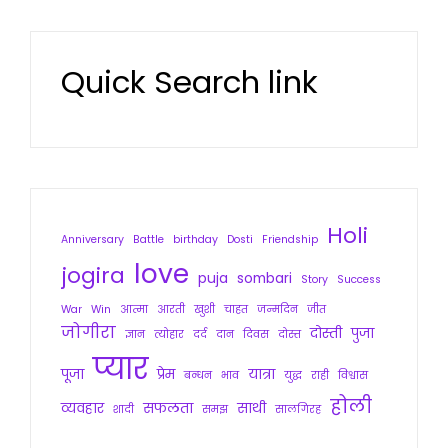
Quick Search link
Holi
Anniversary
Battle
birthday
Dosti
Friendship
love
jogira
puja
sombari
Story
Success
War
Win
आत्मा
आरती
खुशी
चाहत
जन्मदिन
जीत
जोगीरा
दोस्ती
पुजा
ज्ञान
त्योहार
दर्द
दान
दिवस
दोस्त
प्यार
पूजा
प्रेम
यात्रा
बन्धन
भाव
युद्ध
राही
विश्वास
होली
व्यवहार
सफलता
साथी
शादी
समझ
सालगिरह