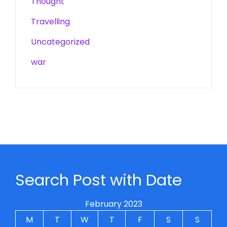
Thought
Travelling
Uncategorized
war
Search Post with Date
February 2023
M
T
W
T
F
S
S