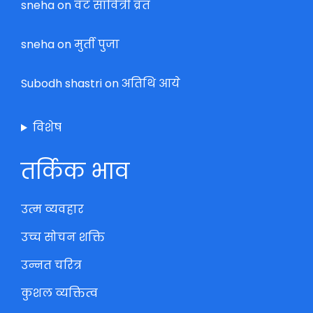
sneha
on
वट सावित्री व्रत
sneha
on
मुर्ती पुजा
Subodh shastri
on
अतिथि आये
विशेष
तर्किक भाव
उत्म व्यवहार
उच्च सोचन शक्ति
उन्नत चरित्र
कुशल व्यक्तित्व