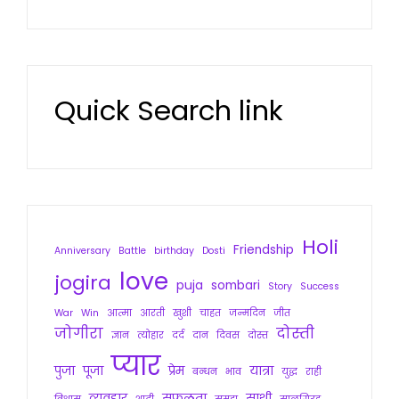
Quick Search link
Holi
Friendship
Anniversary
Battle
birthday
Dosti
love
jogira
puja
sombari
Story
Success
War
Win
आत्मा
आरती
खुशी
चाहत
जन्मदिन
जीत
जोगीरा
दोस्ती
ज्ञान
त्योहार
दर्द
दान
दिवस
दोस्त
प्यार
पुजा
पूजा
प्रेम
यात्रा
बन्धन
भाव
युद्ध
राही
व्यवहार
सफलता
साथी