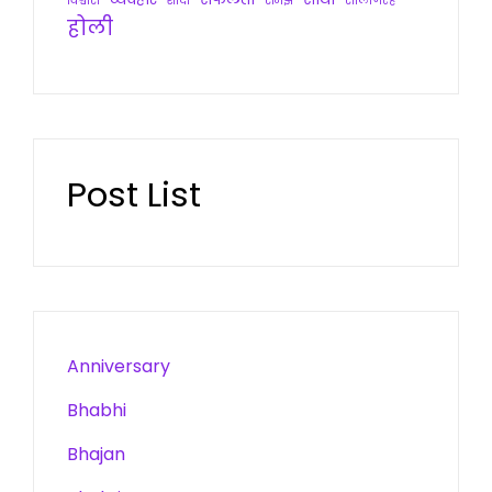
विश्वास
शादी
समझ
सालगिरह
होली
Post List
Anniversary
Bhabhi
Bhajan