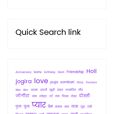
Quick Search link
Holi
Friendship
Anniversary
Battle
birthday
Dosti
love
jogira
puja
sombari
Story
Success
War
Win
आत्मा
आरती
खुशी
चाहत
जन्मदिन
जीत
जोगीरा
दोस्ती
ज्ञान
त्योहार
दर्द
दान
दिवस
दोस्त
प्यार
पुजा
पूजा
प्रेम
यात्रा
बन्धन
भाव
युद्ध
राही