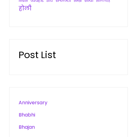
व्यवहार
सफलता
साथी
विश्वास
शादी
समझ
सालगिरह
होली
Post List
Anniversary
Bhabhi
Bhajan