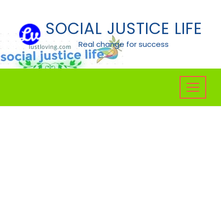
Skip
to
SOCIAL JUSTICE LIFE
content
Real change for success