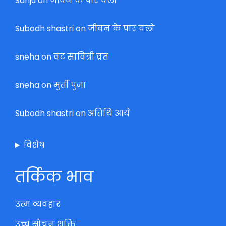
Sanju
on
जीवन के पार चलो
Subodh shastri
on
जीवन के पार चलो
sneha
on
वट सावित्री व्रत
sneha
on
मुर्ती पुजा
Subodh shastri
on
अतिथि आये
विशेष
तर्किक भाव
उत्म व्यवहार
उच्च सोचन शक्ति