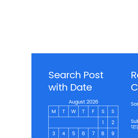
Search Post
R
with Date
C
August 2026
Sa
M
T
W
T
F
S
S
Su
1
2
पा
3
4
5
6
7
8
9