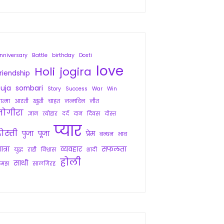
nniversary
Battle
birthday
Dosti
love
Holi
jogira
riendship
uja
sombari
Story
Success
War
Win
त्मा
आरती
खुशी
चाहत
जन्मदिन
जीत
जोगीरा
ज्ञान
त्योहार
दर्द
दान
दिवस
दोस्त
प्यार
ोस्ती
पुजा
पूजा
प्रेम
बन्धन
भाव
ात्रा
व्यवहार
सफलता
युद्ध
राही
विश्वास
शादी
होली
साथी
समझ
सालगिरह