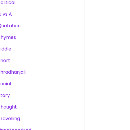
olitical
Q vs A
Quotation
Rhymes
Riddle
Short
Shradhanjali
Social
Story
Thought
Travelling