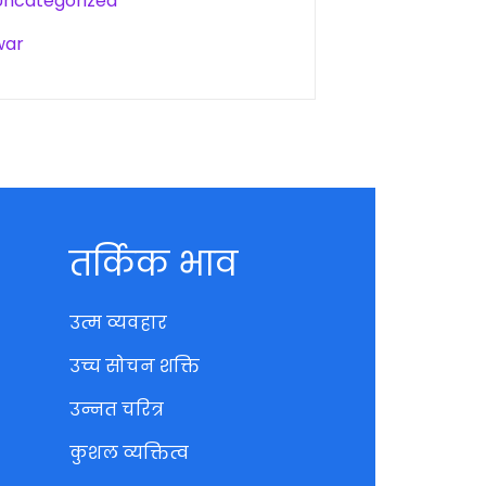
Uncategorized
war
तर्किक भाव
उत्म व्यवहार
उच्च सोचन शक्ति
उन्नत चरित्र
कुशल व्यक्तित्व