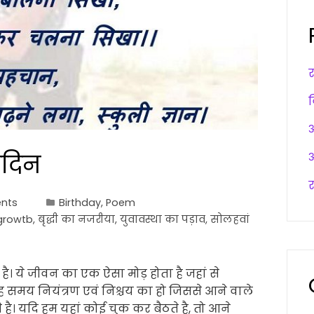
अ
मदिन
अ
र
nts
Birthday
,
Poem
 growtb
,
बृद्धी का नजरीया
,
युवावस्था का पड़ाव
,
सोलहवां
। ये जीवन का एक ऐसा मोड़ होता है जहां से
 समय नियंत्रण एवं निश्चय का हो जिससे आने वाले
। यदि हम यहां कोई चुक कर बैठते है, तो आने