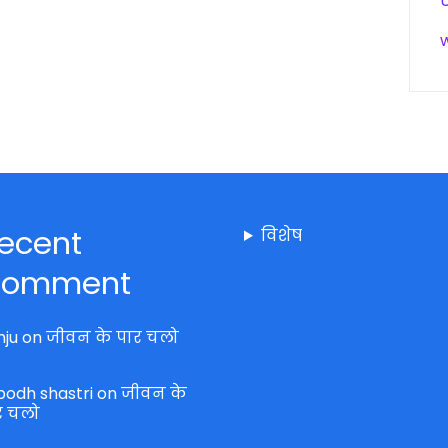
ecent
विशेष
omment
nju
on
जीवन के पार चलो
bodh shastri
on
जीवन के
र चलो