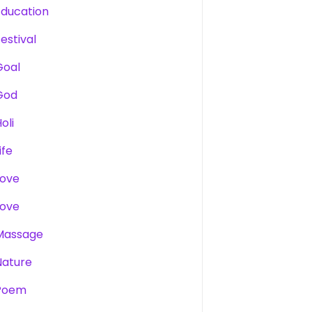
Education
estival
Goal
God
oli
ife
Love
Love
Massage
Nature
Poem