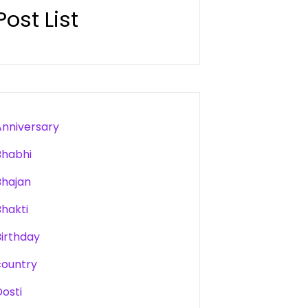
Post List
Anniversary
Bhabhi
Bhajan
Bhakti
Birthday
country
Dosti