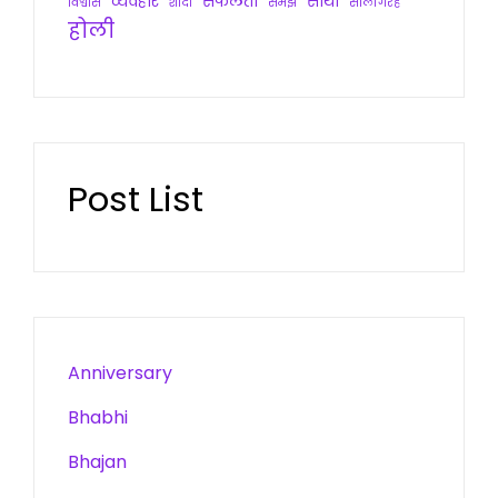
व्यवहार
सफलता
साथी
विश्वास
शादी
समझ
सालगिरह
होली
Post List
Anniversary
Bhabhi
Bhajan