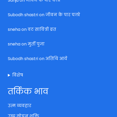
Sanju
on
जीवन के पार चलो
Subodh shastri
on
जीवन के पार चलो
sneha
on
वट सावित्री व्रत
sneha
on
मुर्ती पुजा
Subodh shastri
on
अतिथि आये
विशेष
तर्किक भाव
उत्म व्यवहार
उच्च सोचन शक्ति