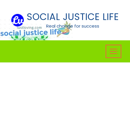
Skip
to
SOCIAL JUSTICE LIFE
content
Real change for success