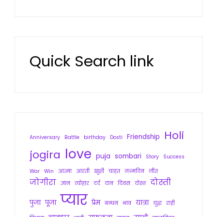
Quick Search link
Holi
Friendship
Anniversary
Battle
birthday
Dosti
love
jogira
puja
sombari
Story
Success
War
Win
आत्मा
आरती
खुशी
चाहत
जन्मदिन
जीत
जोगीरा
दोस्ती
ज्ञान
त्योहार
दर्द
दान
दिवस
दोस्त
प्यार
पुजा
पूजा
प्रेम
यात्रा
बन्धन
भाव
युद्ध
राही