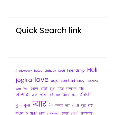
Quick Search link
Holi
Friendship
Anniversary
Battle
birthday
Dosti
love
jogira
puja
sombari
Story
Success
War
Win
आत्मा
आरती
खुशी
चाहत
जन्मदिन
जीत
जोगीरा
दोस्ती
ज्ञान
त्योहार
दर्द
दान
दिवस
दोस्त
प्यार
पुजा
पूजा
प्रेम
यात्रा
बन्धन
भाव
युद्ध
राही
व्यवहार
सफलता
साथी
विश्वास
शादी
समझ
सालगिरह