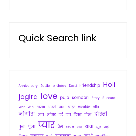
Quick Search link
Holi
Friendship
Anniversary
Battle
birthday
Dosti
love
jogira
puja
sombari
Story
Success
War
Win
आत्मा
आरती
खुशी
चाहत
जन्मदिन
जीत
जोगीरा
दोस्ती
ज्ञान
त्योहार
दर्द
दान
दिवस
दोस्त
प्यार
पुजा
पूजा
प्रेम
यात्रा
बन्धन
भाव
युद्ध
राही