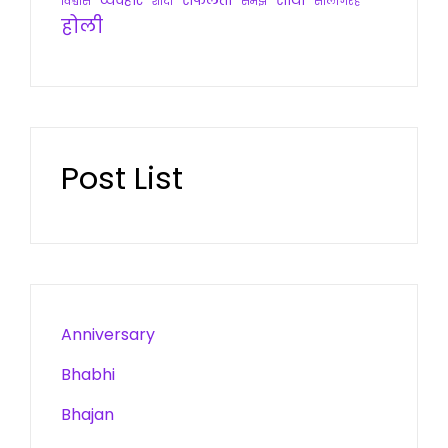
व्यवहार
सफलता
साथी
विश्वास
शादी
समझ
सालगिरह
होली
Post List
Anniversary
Bhabhi
Bhajan