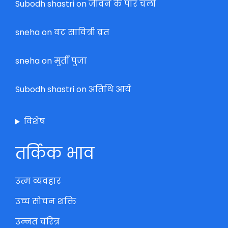
Subodh shastri
on
जीवन के पार चलो
sneha
on
वट सावित्री व्रत
sneha
on
मुर्ती पुजा
Subodh shastri
on
अतिथि आये
विशेष
तर्किक भाव
उत्म व्यवहार
उच्च सोचन शक्ति
उन्नत चरित्र