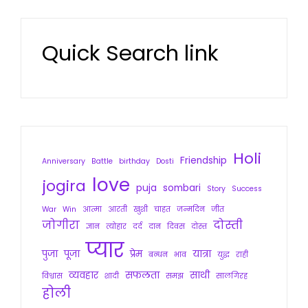
Quick Search link
Holi
Friendship
Anniversary
Battle
birthday
Dosti
love
jogira
puja
sombari
Story
Success
War
Win
आत्मा
आरती
खुशी
चाहत
जन्मदिन
जीत
जोगीरा
दोस्ती
ज्ञान
त्योहार
दर्द
दान
दिवस
दोस्त
प्यार
पुजा
पूजा
प्रेम
यात्रा
बन्धन
भाव
युद्ध
राही
व्यवहार
सफलता
साथी
विश्वास
शादी
समझ
सालगिरह
होली