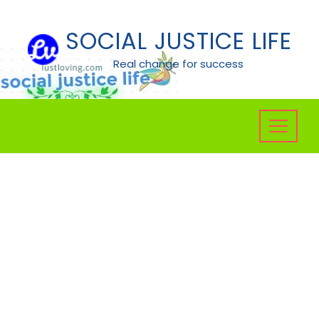
Skip
to
SOCIAL JUSTICE LIFE
content
Real change for success