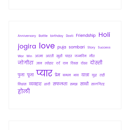
Holi
Friendship
Anniversary
Battle
birthday
Dosti
love
jogira
puja
sombari
Story
Success
War
Win
आत्मा
आरती
खुशी
चाहत
जन्मदिन
जीत
जोगीरा
दोस्ती
ज्ञान
त्योहार
दर्द
दान
दिवस
दोस्त
प्यार
पुजा
पूजा
प्रेम
यात्रा
बन्धन
भाव
युद्ध
राही
व्यवहार
सफलता
साथी
विश्वास
शादी
समझ
सालगिरह
होली