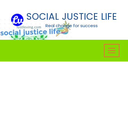
Skip
to
SOCIAL JUSTICE LIFE
content
Real change for success