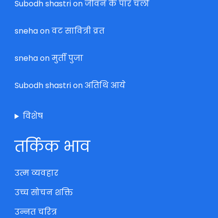
Subodh shastri
on
जीवन के पार चलो
sneha
on
वट सावित्री व्रत
sneha
on
मुर्ती पुजा
Subodh shastri
on
अतिथि आये
विशेष
तर्किक भाव
उत्म व्यवहार
उच्च सोचन शक्ति
उन्नत चरित्र