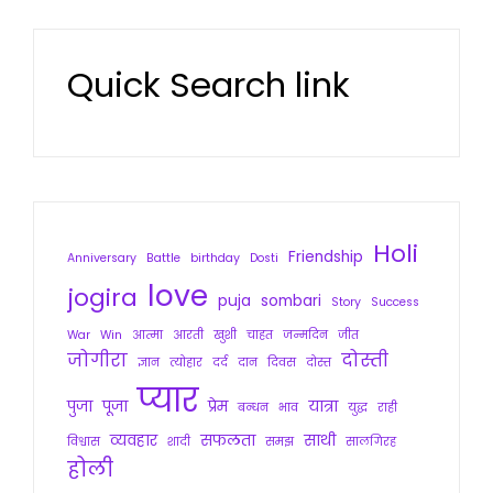
Quick Search link
Holi
Friendship
Anniversary
Battle
birthday
Dosti
love
jogira
puja
sombari
Story
Success
War
Win
आत्मा
आरती
खुशी
चाहत
जन्मदिन
जीत
जोगीरा
दोस्ती
ज्ञान
त्योहार
दर्द
दान
दिवस
दोस्त
प्यार
पुजा
पूजा
प्रेम
यात्रा
बन्धन
भाव
युद्ध
राही
व्यवहार
सफलता
साथी
विश्वास
शादी
समझ
सालगिरह
होली