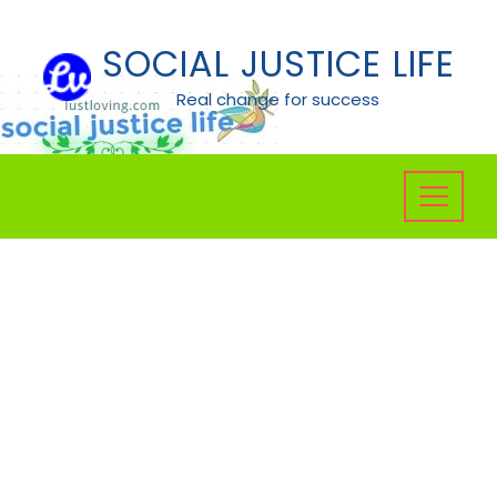
Skip
to
SOCIAL JUSTICE LIFE
content
Real change for success