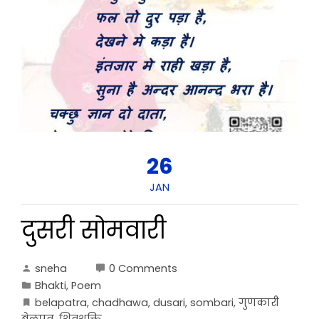
26
JAN
दुसरी सोमवारी
sneha
0 Comments
Bhakti
,
Poem
belapatra
,
chadhawa
,
dusari
,
sombari
,
गुणकारी