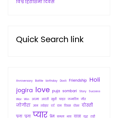
विश्व हिरोशिमा दिवस
Quick Search link
Holi
Friendship
Anniversary
Battle
birthday
Dosti
love
jogira
puja
sombari
Story
Success
War
Win
आत्मा
आरती
खुशी
चाहत
जन्मदिन
जीत
जोगीरा
दोस्ती
ज्ञान
त्योहार
दर्द
दान
दिवस
दोस्त
प्यार
पुजा
पूजा
प्रेम
यात्रा
बन्धन
भाव
युद्ध
राही