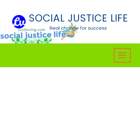
Skip
to
SOCIAL JUSTICE LIFE
content
Real change for success