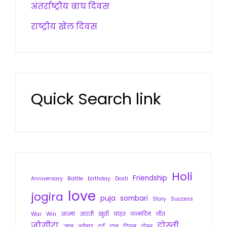
अंतर्राष्ट्रीय बाघ दिवस
राष्ट्रीय खेल दिवस
Quick Search link
Holi
Friendship
Anniversary
Battle
birthday
Dosti
love
jogira
puja
sombari
Story
Success
War
Win
आत्मा
आरती
खुशी
चाहत
जन्मदिन
जीत
जोगीरा
दोस्ती
ज्ञान
त्योहार
दर्द
दान
दिवस
दोस्त