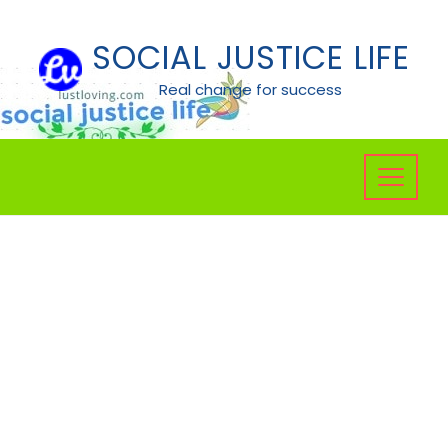
Skip
to
SOCIAL JUSTICE LIFE
content
Real change for success