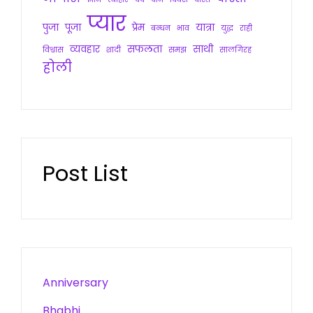
प्यार
पुजा
पूजा
प्रेम
यात्रा
बन्धन
भाव
युद्ध
राही
व्यवहार
सफलता
साथी
विश्वास
शादी
समझ
सालगिरह
होली
Post List
Anniversary
Bhabhi