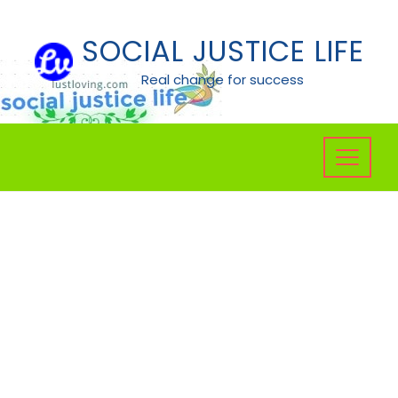
Skip
to
SOCIAL JUSTICE LIFE
content
Real change for success