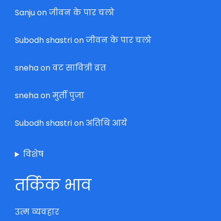
Sanju
on
जीवन के पार चलो
Subodh shastri
on
जीवन के पार चलो
sneha
on
वट सावित्री व्रत
sneha
on
मुर्ती पुजा
Subodh shastri
on
अतिथि आये
विशेष
तर्किक भाव
उत्म व्यवहार