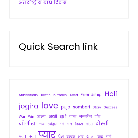
अंतर्राष्ट्रीय बाघ दिवस
Quick Search link
Holi
Friendship
Anniversary
Battle
birthday
Dosti
love
jogira
puja
sombari
Story
Success
War
Win
आत्मा
आरती
खुशी
चाहत
जन्मदिन
जीत
जोगीरा
दोस्ती
ज्ञान
त्योहार
दर्द
दान
दिवस
दोस्त
प्यार
पुजा
पूजा
प्रेम
यात्रा
बन्धन
भाव
युद्ध
राही