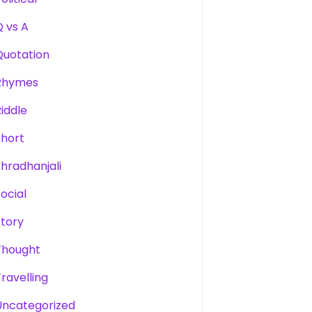
Q vs A
Quotation
Rhymes
Riddle
Short
Shradhanjali
Social
Story
Thought
Travelling
Uncategorized