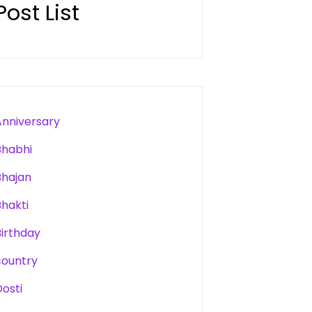
Post List
Anniversary
Bhabhi
Bhajan
Bhakti
Birthday
country
Dosti