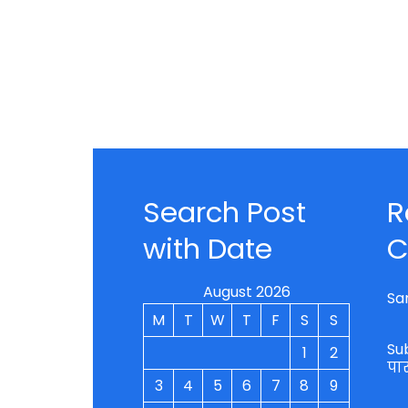
Search Post
R
with Date
C
August 2026
Sa
M
T
W
T
F
S
S
Su
1
2
पा
3
4
5
6
7
8
9