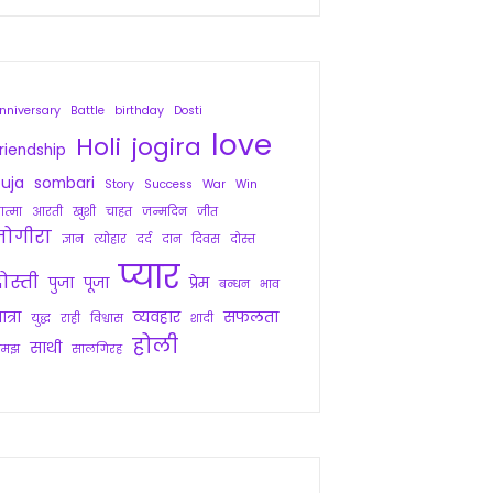
nniversary
Battle
birthday
Dosti
love
Holi
jogira
riendship
uja
sombari
Story
Success
War
Win
त्मा
आरती
खुशी
चाहत
जन्मदिन
जीत
जोगीरा
ज्ञान
त्योहार
दर्द
दान
दिवस
दोस्त
प्यार
ोस्ती
पुजा
पूजा
प्रेम
बन्धन
भाव
ात्रा
व्यवहार
सफलता
युद्ध
राही
विश्वास
शादी
होली
साथी
समझ
सालगिरह