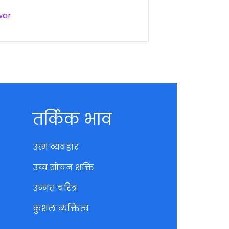
war
तर्किक भाव
उत्म व्यवहार
उच्च सोचन शक्ति
उन्नत चरित्र
कुशल व्यक्तित्व