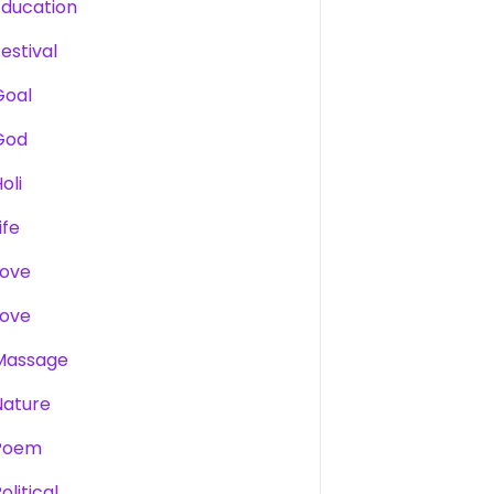
Education
estival
Goal
God
oli
ife
Love
Love
Massage
Nature
Poem
olitical