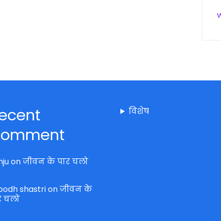
ecent
विशेष
omment
nju
on
जीवन के पार चलो
bodh shastri
on
जीवन के
र चलो