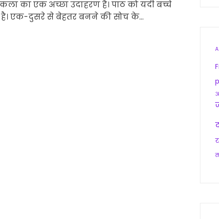
ा का एक अच्छा उदाहरण है। पाठ को यदी बच्चे
। एक-दुसरे से बेहतर बनने की सोच के…
A
F
p
आ
द
य