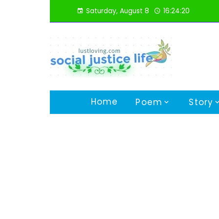
Skip
Saturday, August 8
16:24:21
to
content
Home
Poem
Story