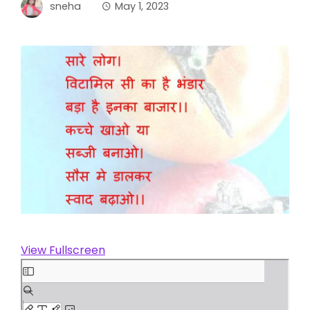
sneha
May 1, 2023
View Fullscreen
Skip
to
PDF