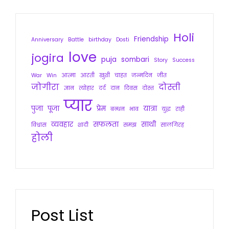
Holi
Friendship
Anniversary
Battle
birthday
Dosti
love
jogira
puja
sombari
Story
Success
War
Win
आत्मा
आरती
खुशी
चाहत
जन्मदिन
जीत
जोगीरा
दोस्ती
ज्ञान
त्योहार
दर्द
दान
दिवस
दोस्त
प्यार
पुजा
पूजा
प्रेम
यात्रा
बन्धन
भाव
युद्ध
राही
व्यवहार
सफलता
साथी
विश्वास
शादी
समझ
सालगिरह
होली
Post List