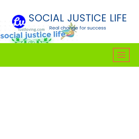
Skip
to
SOCIAL JUSTICE LIFE
content
Real change for success