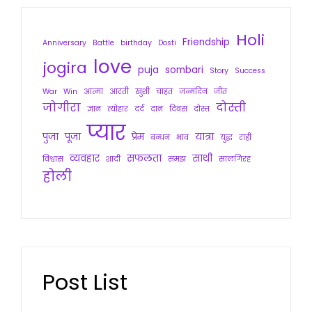
Holi
Friendship
Anniversary
Battle
birthday
Dosti
love
jogira
puja
sombari
Story
Success
War
Win
आत्मा
आरती
खुशी
चाहत
जन्मदिन
जीत
जोगीरा
दोस्ती
ज्ञान
त्योहार
दर्द
दान
दिवस
दोस्त
प्यार
पुजा
पूजा
प्रेम
यात्रा
बन्धन
भाव
युद्ध
राही
व्यवहार
सफलता
साथी
विश्वास
शादी
समझ
सालगिरह
होली
Post List