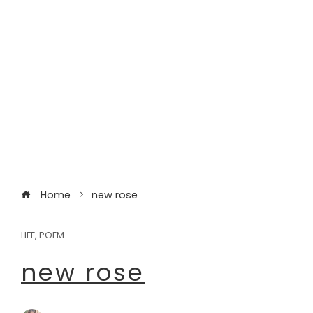
Home
new rose
LIFE
,
POEM
new rose