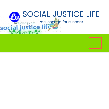
Skip
to
SOCIAL JUSTICE LIFE
content
Real change for success