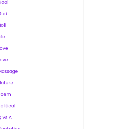
Goal
God
oli
ife
Love
Love
Massage
Nature
Poem
olitical
Q vs A
Quotation