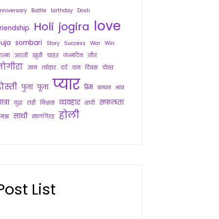
nniversary
Battle
birthday
Dosti
love
Holi
jogira
riendship
uja
sombari
Story
Success
War
Win
त्मा
आरती
खुशी
चाहत
जन्मदिन
जीत
जोगीरा
ज्ञान
त्योहार
दर्द
दान
दिवस
दोस्त
प्यार
ोस्ती
पुजा
पूजा
प्रेम
बन्धन
भाव
ात्रा
व्यवहार
सफलता
युद्ध
राही
विश्वास
शादी
होली
साथी
समझ
सालगिरह
Post List