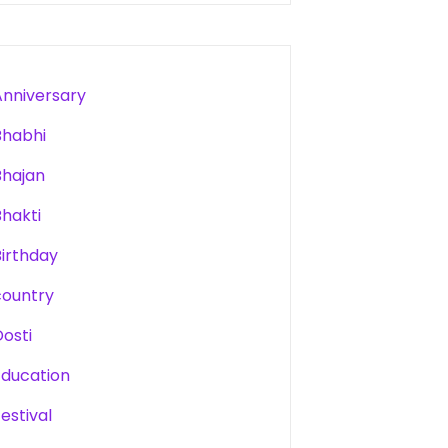
Anniversary
Bhabhi
Bhajan
Bhakti
Birthday
country
Dosti
Education
estival