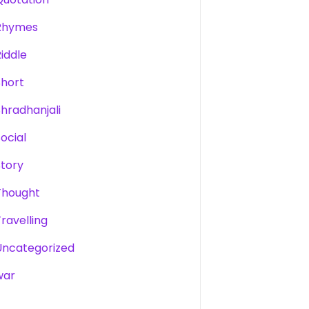
Rhymes
Riddle
Short
Shradhanjali
Social
Story
Thought
Travelling
Uncategorized
war