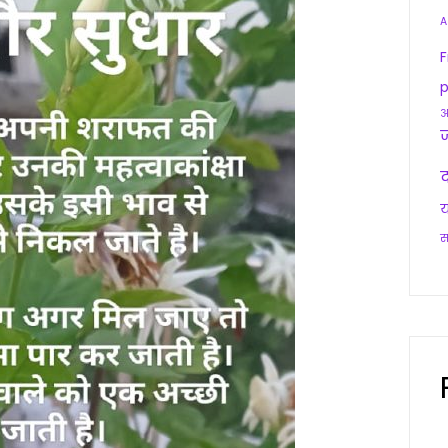
A
F
p
आ
द
य