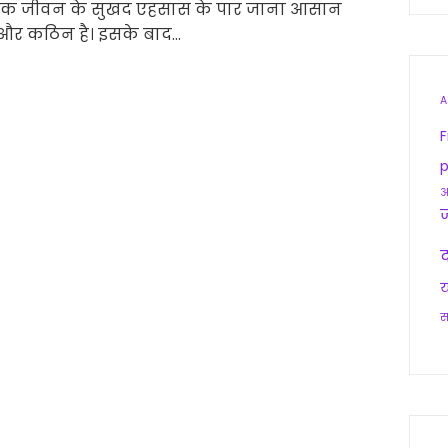
 भौतिक जीवन के सुखद एहसास के पार जाना आसान
ा और कठिन है। इसके बाद…
A
F
p
आ
द
य