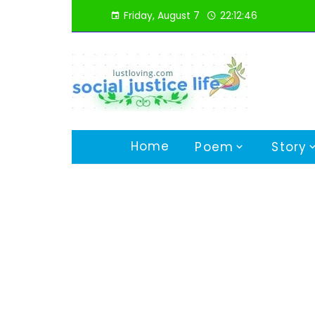
Skip
Friday, August 7
22:12:47
to
content
Home
Poem
Story