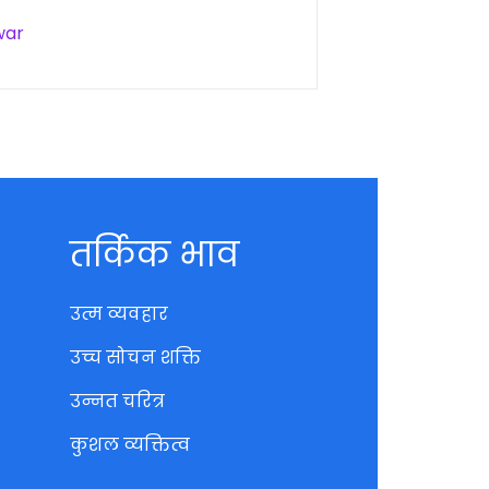
war
तर्किक भाव
उत्म व्यवहार
उच्च सोचन शक्ति
उन्नत चरित्र
कुशल व्यक्तित्व