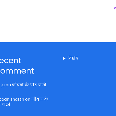
ecent
विशेष
omment
nju
on
जीवन के पार चलो
bodh shastri
on
जीवन के
र चलो