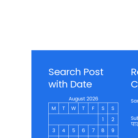
Search Post
R
with Date
C
August 2026
Sa
M
T
W
T
F
S
S
Su
1
2
पा
3
4
5
6
7
8
9