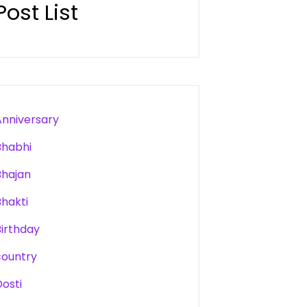
Post List
Anniversary
Bhabhi
Bhajan
Bhakti
Birthday
country
Dosti