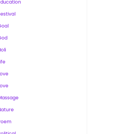
Education
estival
Goal
God
oli
ife
Love
Love
Massage
Nature
Poem
olitical