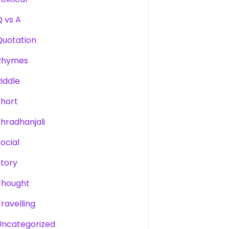
Q vs A
Quotation
Rhymes
Riddle
Short
Shradhanjali
Social
Story
Thought
Travelling
Uncategorized