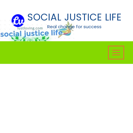
Skip
to
SOCIAL JUSTICE LIFE
content
Real change for success