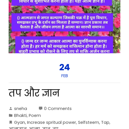
24
FEB
तप और ज्ञान
sneha
0 Comments
Bhakti
,
Poem
Gyan
,
Increase spritual power
,
Selfsteem
,
Tap
,