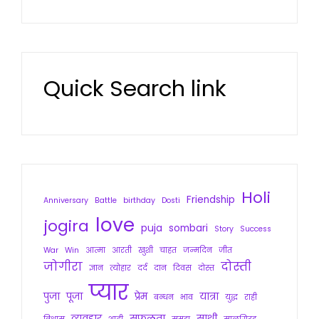
Quick Search link
Holi
Friendship
Anniversary
Battle
birthday
Dosti
love
jogira
puja
sombari
Story
Success
War
Win
आत्मा
आरती
खुशी
चाहत
जन्मदिन
जीत
जोगीरा
दोस्ती
ज्ञान
त्योहार
दर्द
दान
दिवस
दोस्त
प्यार
पुजा
पूजा
प्रेम
यात्रा
बन्धन
भाव
युद्ध
राही
व्यवहार
सफलता
साथी