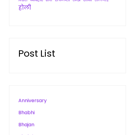
विश्वास
शादी
समझ
सालगिरह
होली
Post List
Anniversary
Bhabhi
Bhajan