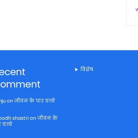
ecent
विशेष
omment
nju
on
जीवन के पार चलो
bodh shastri
on
जीवन के
र चलो