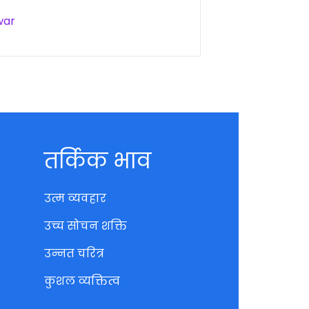
war
तर्किक भाव
उत्म व्यवहार
उच्च सोचन शक्ति
उन्नत चरित्र
कुशल व्यक्तित्व