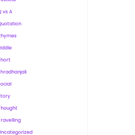
Q vs A
Quotation
Rhymes
Riddle
Short
Shradhanjali
Social
Story
Thought
Travelling
Uncategorized