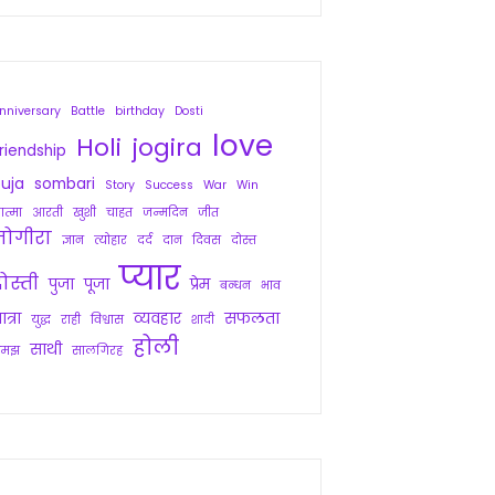
nniversary
Battle
birthday
Dosti
love
Holi
jogira
riendship
uja
sombari
Story
Success
War
Win
त्मा
आरती
खुशी
चाहत
जन्मदिन
जीत
जोगीरा
ज्ञान
त्योहार
दर्द
दान
दिवस
दोस्त
प्यार
ोस्ती
पुजा
पूजा
प्रेम
बन्धन
भाव
ात्रा
व्यवहार
सफलता
युद्ध
राही
विश्वास
शादी
होली
साथी
समझ
सालगिरह