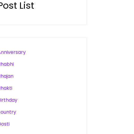
Post List
Anniversary
Bhabhi
Bhajan
Bhakti
Birthday
country
Dosti