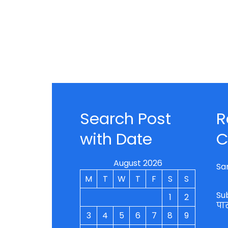
Search Post
R
with Date
C
August 2026
Sa
M
T
W
T
F
S
S
Su
1
2
पा
3
4
5
6
7
8
9