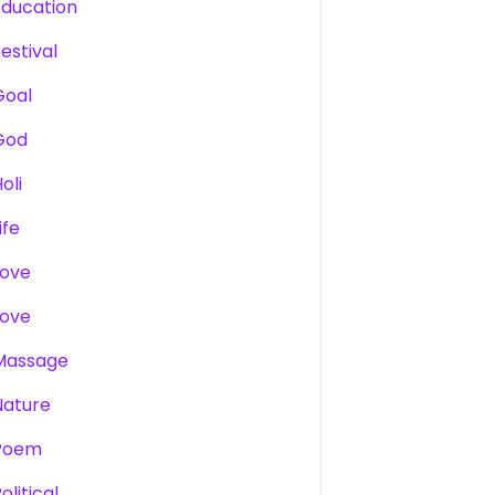
Education
estival
Goal
God
oli
ife
Love
Love
Massage
Nature
Poem
olitical