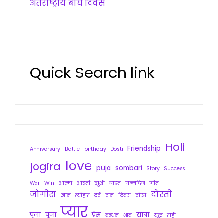
अंतर्राष्ट्रीय बाघ दिवस
Quick Search link
Holi
Friendship
Anniversary
Battle
birthday
Dosti
love
jogira
puja
sombari
Story
Success
War
Win
आत्मा
आरती
खुशी
चाहत
जन्मदिन
जीत
जोगीरा
दोस्ती
ज्ञान
त्योहार
दर्द
दान
दिवस
दोस्त
प्यार
पुजा
पूजा
प्रेम
यात्रा
बन्धन
भाव
युद्ध
राही