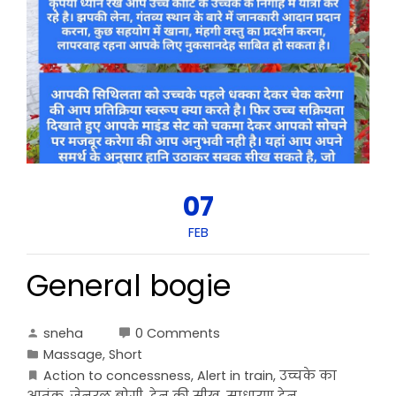
07
FEB
General bogie
sneha
0 Comments
Massage
,
Short
Action to concessness
,
Alert in train
,
उच्चके का