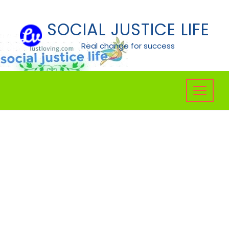
Skip
to
SOCIAL JUSTICE LIFE
content
Real change for success