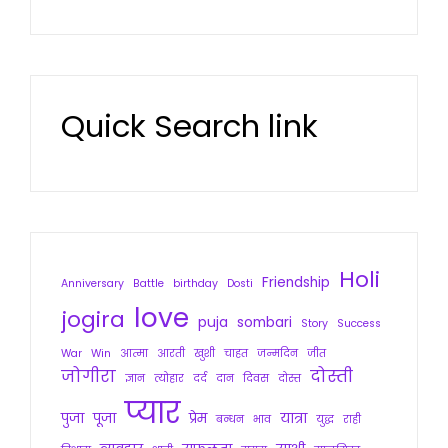
Quick Search link
Holi
Friendship
Anniversary
Battle
birthday
Dosti
love
jogira
puja
sombari
Story
Success
War
Win
आत्मा
आरती
खुशी
चाहत
जन्मदिन
जीत
जोगीरा
दोस्ती
ज्ञान
त्योहार
दर्द
दान
दिवस
दोस्त
प्यार
पुजा
पूजा
प्रेम
यात्रा
बन्धन
भाव
युद्ध
राही