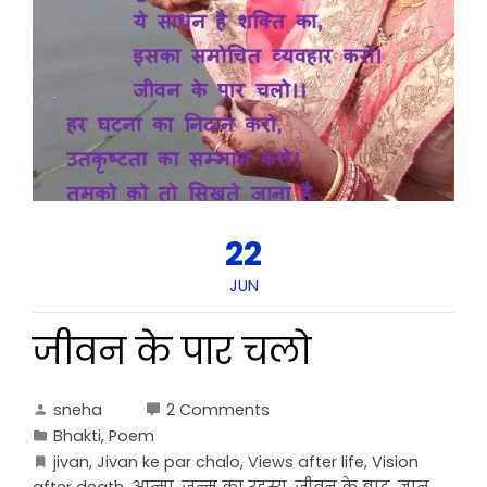
22
JUN
जीवन के पार चलो
sneha
2 Comments
Bhakti
,
Poem
jivan
,
Jivan ke par chalo
,
Views after life
,
Vision