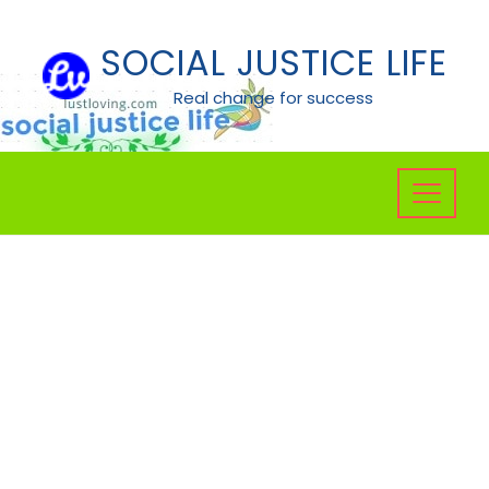
Skip
to
SOCIAL JUSTICE LIFE
content
Real change for success