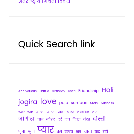
अंतर्राष्ट्रीय मित्रता दिवस
Quick Search link
Holi
Friendship
Anniversary
Battle
birthday
Dosti
love
jogira
puja
sombari
Story
Success
War
Win
आत्मा
आरती
खुशी
चाहत
जन्मदिन
जीत
जोगीरा
दोस्ती
ज्ञान
त्योहार
दर्द
दान
दिवस
दोस्त
प्यार
पुजा
पूजा
प्रेम
यात्रा
बन्धन
भाव
युद्ध
राही