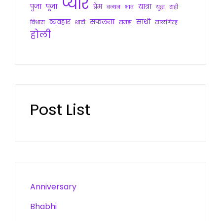
प्यार
पुजा
पूजा
प्रेम
यात्रा
बन्धन
भाव
युद्ध
राही
व्यवहार
सफलता
साथी
विश्वास
शादी
समझ
सालगिरह
होली
Post List
Anniversary
Bhabhi