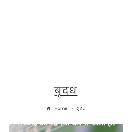
बृदध
Home
बृदध