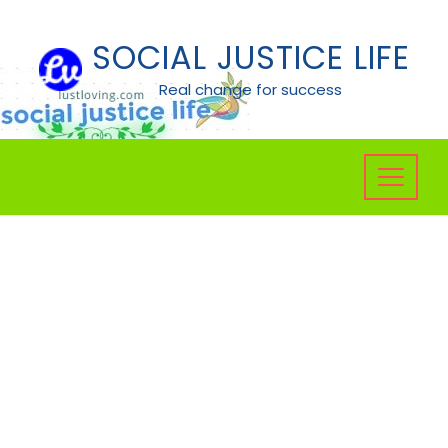
Skip
to
SOCIAL JUSTICE LIFE
content
Real change for success