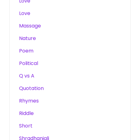
Love
Love
Massage
Nature
Poem
Political
Q vs A
Quotation
Rhymes
Riddle
Short
Shradhanjali