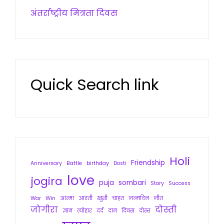
अंतर्राष्ट्रीय मित्रता दिवस
Quick Search link
Holi
Friendship
Anniversary
Battle
birthday
Dosti
love
jogira
puja
sombari
Story
Success
War
Win
आत्मा
आरती
खुशी
चाहत
जन्मदिन
जीत
जोगीरा
दोस्ती
ज्ञान
त्योहार
दर्द
दान
दिवस
दोस्त