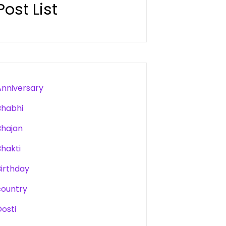
Post List
Anniversary
Bhabhi
Bhajan
Bhakti
Birthday
country
Dosti