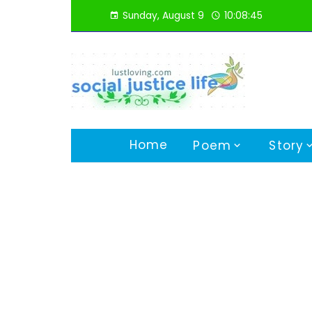
Skip
Sunday, August 9
10:08:46
to
content
Home
Poem
Story