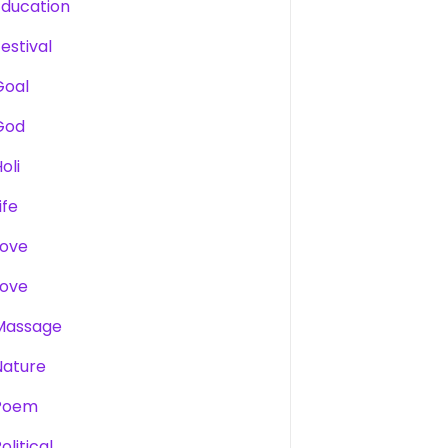
Education
estival
Goal
God
oli
ife
Love
Love
Massage
Nature
Poem
olitical