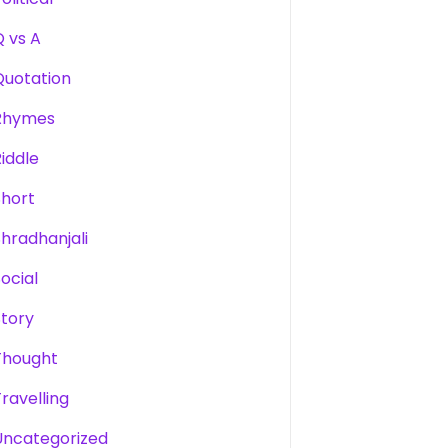
Q vs A
Quotation
Rhymes
Riddle
Short
Shradhanjali
Social
Story
Thought
Travelling
Uncategorized