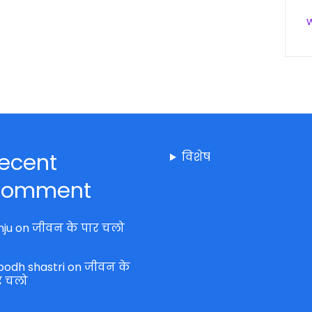
ecent
विशेष
omment
nju
on
जीवन के पार चलो
bodh shastri
on
जीवन के
र चलो