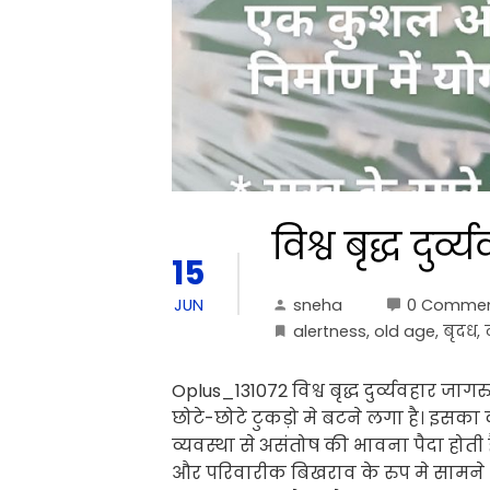
विश्व बृद्ध दु
15
sneha
0 Comme
JUN
alertness
,
old age
,
बृदध
,
Oplus_131072 विश्व बृद्ध दुर्व्यवहार ज
छोटे-छोटे टुकड़ो मे बटने लगा है। इ
व्यवस्था से असंतोष की भावना पैदा होत
और परिवारीक बिखराव के रुप मे सामने आत