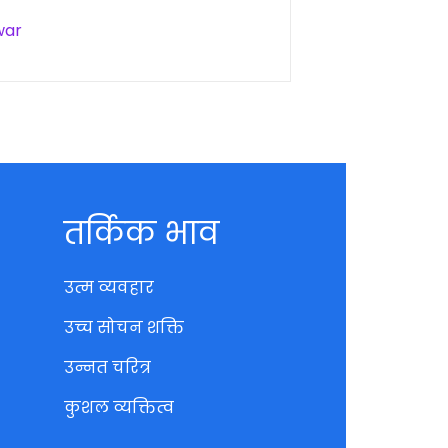
war
तर्किक भाव
उत्म व्यवहार
उच्च सोचन शक्ति
उन्नत चरित्र
कुशल व्यक्तित्व