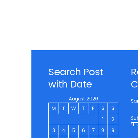
Search Post
R
with Date
C
August 2026
Sa
M
T
W
T
F
S
S
Su
1
2
पा
3
4
5
6
7
8
9