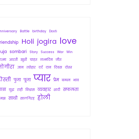
nniversary
Battle
birthday
Dosti
love
Holi
jogira
riendship
uja
sombari
Story
Success
War
Win
त्मा
आरती
खुशी
चाहत
जन्मदिन
जीत
जोगीरा
ज्ञान
त्योहार
दर्द
दान
दिवस
दोस्त
प्यार
ोस्ती
पुजा
पूजा
प्रेम
बन्धन
भाव
ात्रा
व्यवहार
सफलता
युद्ध
राही
विश्वास
शादी
होली
साथी
समझ
सालगिरह