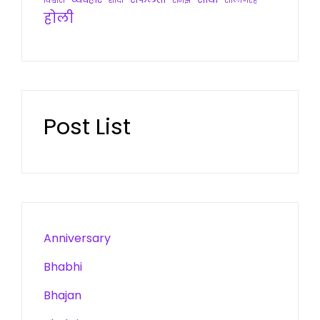
विश्वास
शादी
समझ
सालगिरह
होली
Post List
Anniversary
Bhabhi
Bhajan