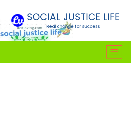
Skip
to
SOCIAL JUSTICE LIFE
content
Real change for success