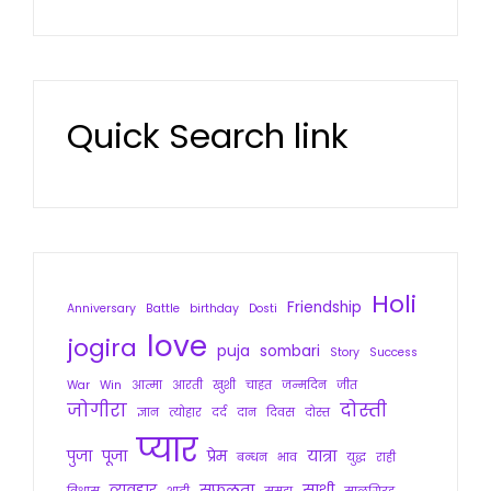
Quick Search link
Holi
Friendship
Anniversary
Battle
birthday
Dosti
love
jogira
puja
sombari
Story
Success
War
Win
आत्मा
आरती
खुशी
चाहत
जन्मदिन
जीत
जोगीरा
दोस्ती
ज्ञान
त्योहार
दर्द
दान
दिवस
दोस्त
प्यार
पुजा
पूजा
प्रेम
यात्रा
बन्धन
भाव
युद्ध
राही
व्यवहार
सफलता
साथी