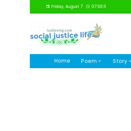
Skip
Friday, August 7
07:56:12
to
content
Home
Poem
Story