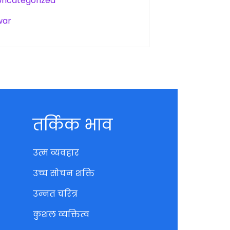
Uncategorized
war
तर्किक भाव
उत्म व्यवहार
उच्च सोचन शक्ति
उन्नत चरित्र
कुशल व्यक्तित्व