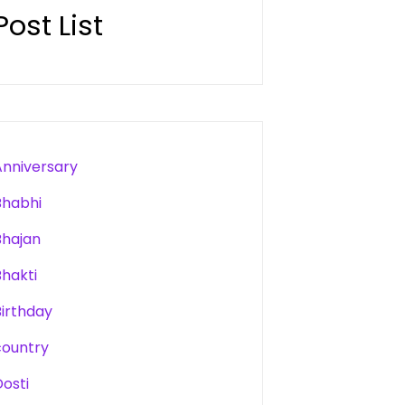
Post List
Anniversary
Bhabhi
Bhajan
Bhakti
Birthday
country
Dosti