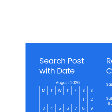
Search Post
R
with Date
C
August 2026
Sa
M
T
W
T
F
S
S
Su
1
2
पा
3
4
5
6
7
8
9