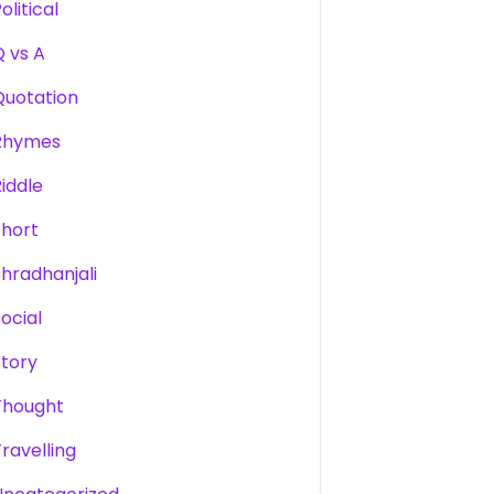
olitical
Q vs A
Quotation
Rhymes
Riddle
Short
Shradhanjali
Social
Story
Thought
Travelling