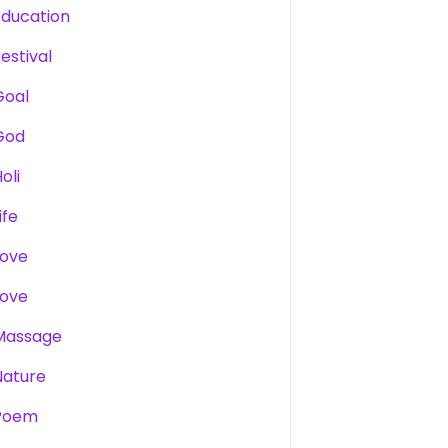
Education
estival
Goal
God
oli
ife
Love
Love
Massage
Nature
Poem