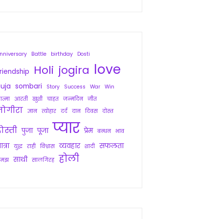
nniversary
Battle
birthday
Dosti
love
Holi
jogira
riendship
uja
sombari
Story
Success
War
Win
त्मा
आरती
खुशी
चाहत
जन्मदिन
जीत
जोगीरा
ज्ञान
त्योहार
दर्द
दान
दिवस
दोस्त
प्यार
ोस्ती
पुजा
पूजा
प्रेम
बन्धन
भाव
ात्रा
व्यवहार
सफलता
युद्ध
राही
विश्वास
शादी
होली
साथी
समझ
सालगिरह