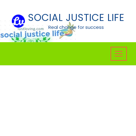
Skip
to
SOCIAL JUSTICE LIFE
content
Real change for success