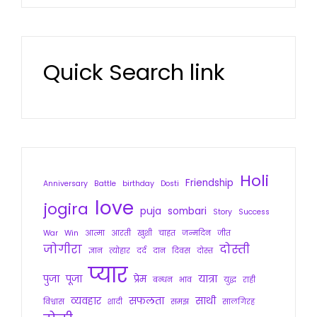
Quick Search link
Holi
Friendship
Anniversary
Battle
birthday
Dosti
love
jogira
puja
sombari
Story
Success
War
Win
आत्मा
आरती
खुशी
चाहत
जन्मदिन
जीत
जोगीरा
दोस्ती
ज्ञान
त्योहार
दर्द
दान
दिवस
दोस्त
प्यार
पुजा
पूजा
प्रेम
यात्रा
बन्धन
भाव
युद्ध
राही
व्यवहार
सफलता
साथी
विश्वास
शादी
समझ
सालगिरह