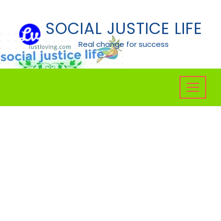
Skip
to
SOCIAL JUSTICE LIFE
content
Real change for success