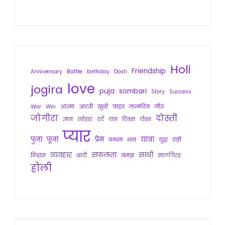
Holi
Friendship
Anniversary
Battle
birthday
Dosti
love
jogira
puja
sombari
Story
Success
War
Win
आत्मा
आरती
खुशी
चाहत
जन्मदिन
जीत
जोगीरा
दोस्ती
ज्ञान
त्योहार
दर्द
दान
दिवस
दोस्त
प्यार
पुजा
पूजा
प्रेम
यात्रा
बन्धन
भाव
युद्ध
राही
व्यवहार
सफलता
साथी
विश्वास
शादी
समझ
सालगिरह
होली