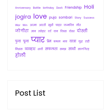
Holi
Friendship
Anniversary
Battle
birthday
Dosti
love
jogira
puja
sombari
Story
Success
War
Win
आत्मा
आरती
खुशी
चाहत
जन्मदिन
जीत
जोगीरा
दोस्ती
ज्ञान
त्योहार
दर्द
दान
दिवस
दोस्त
प्यार
पुजा
पूजा
प्रेम
यात्रा
बन्धन
भाव
युद्ध
राही
व्यवहार
सफलता
साथी
विश्वास
शादी
समझ
सालगिरह
होली
Post List