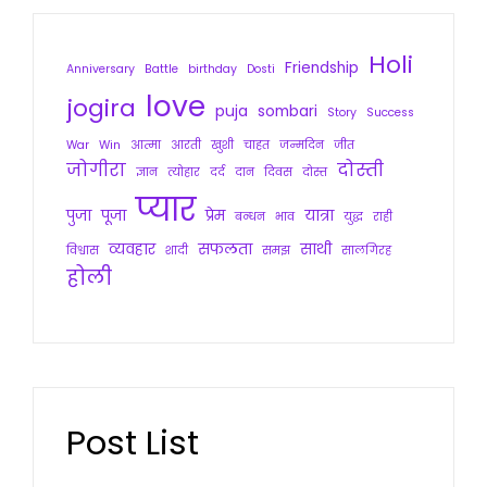
Holi
Friendship
Anniversary
Battle
birthday
Dosti
love
jogira
puja
sombari
Story
Success
War
Win
आत्मा
आरती
खुशी
चाहत
जन्मदिन
जीत
जोगीरा
दोस्ती
ज्ञान
त्योहार
दर्द
दान
दिवस
दोस्त
प्यार
पुजा
पूजा
प्रेम
यात्रा
बन्धन
भाव
युद्ध
राही
व्यवहार
सफलता
साथी
विश्वास
शादी
समझ
सालगिरह
होली
Post List