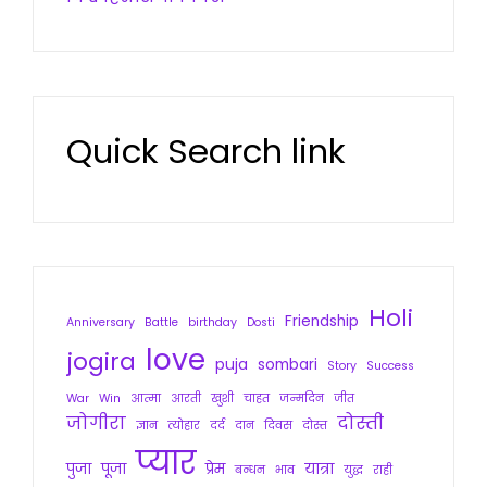
Quick Search link
Holi
Friendship
Anniversary
Battle
birthday
Dosti
love
jogira
puja
sombari
Story
Success
War
Win
आत्मा
आरती
खुशी
चाहत
जन्मदिन
जीत
जोगीरा
दोस्ती
ज्ञान
त्योहार
दर्द
दान
दिवस
दोस्त
प्यार
पुजा
पूजा
प्रेम
यात्रा
बन्धन
भाव
युद्ध
राही