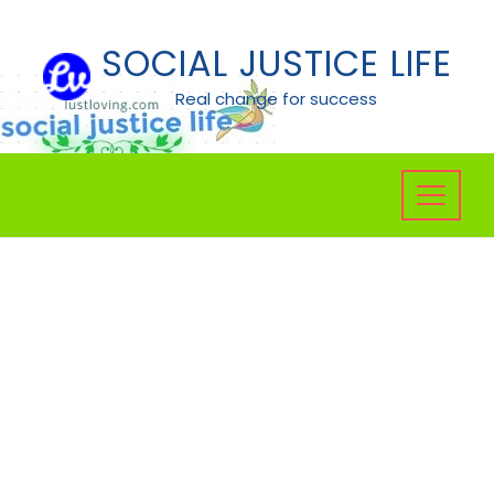
Skip
to
SOCIAL JUSTICE LIFE
content
Real change for success