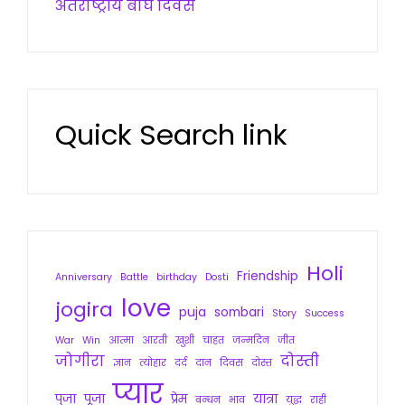
अंतर्राष्ट्रीय बाघ दिवस
Quick Search link
Holi
Friendship
Anniversary
Battle
birthday
Dosti
love
jogira
puja
sombari
Story
Success
War
Win
आत्मा
आरती
खुशी
चाहत
जन्मदिन
जीत
जोगीरा
दोस्ती
ज्ञान
त्योहार
दर्द
दान
दिवस
दोस्त
प्यार
पुजा
पूजा
प्रेम
यात्रा
बन्धन
भाव
युद्ध
राही