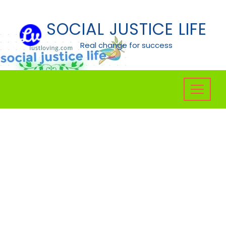
Skip
to
SOCIAL JUSTICE LIFE
content
Real change for success