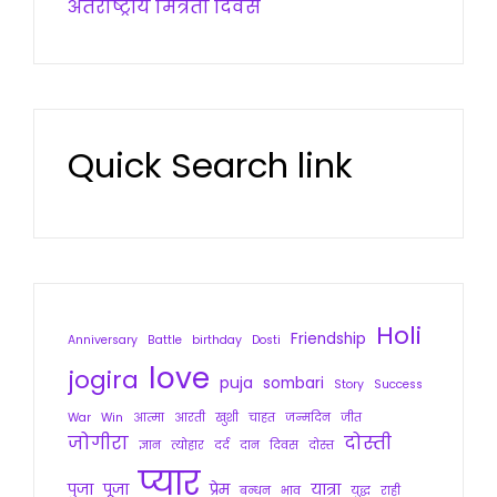
अंतर्राष्ट्रीय मित्रता दिवस
Quick Search link
Holi
Friendship
Anniversary
Battle
birthday
Dosti
love
jogira
puja
sombari
Story
Success
War
Win
आत्मा
आरती
खुशी
चाहत
जन्मदिन
जीत
जोगीरा
दोस्ती
ज्ञान
त्योहार
दर्द
दान
दिवस
दोस्त
प्यार
पुजा
पूजा
प्रेम
यात्रा
बन्धन
भाव
युद्ध
राही