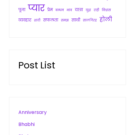
प्यार
पूजा
प्रेम
यात्रा
बन्धन
भाव
युद्ध
राही
विश्वास
होली
व्यवहार
सफलता
साथी
शादी
समझ
सालगिरह
Post List
Anniversary
Bhabhi