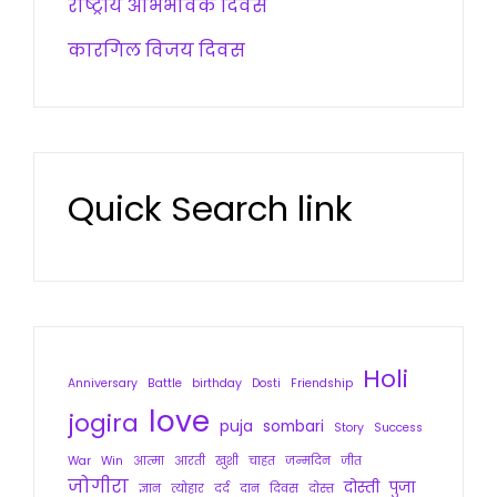
राष्ट्रीय अभिभावक दिवस
कारगिल विजय दिवस
Quick Search link
Holi
Anniversary
Battle
birthday
Dosti
Friendship
love
jogira
puja
sombari
Story
Success
War
Win
आत्मा
आरती
खुशी
चाहत
जन्मदिन
जीत
जोगीरा
दोस्ती
पुजा
ज्ञान
त्योहार
दर्द
दान
दिवस
दोस्त