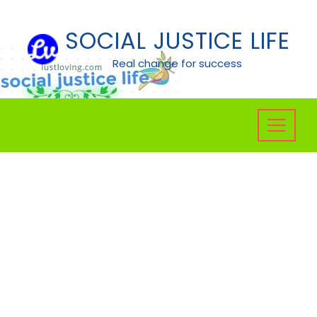
Skip
to
SOCIAL JUSTICE LIFE
content
Real change for success