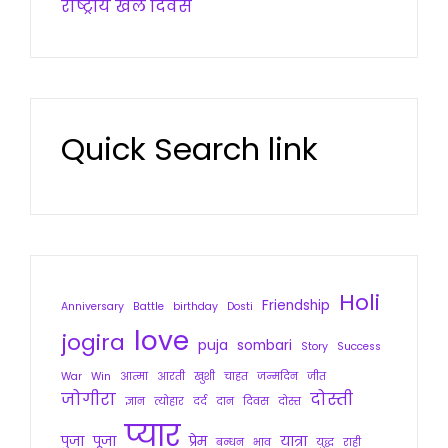
राष्ट्रीय खेल दिवस
Quick Search link
Holi
Friendship
Anniversary
Battle
birthday
Dosti
love
jogira
puja
sombari
Story
Success
War
Win
आत्मा
आरती
खुशी
चाहत
जन्मदिन
जीत
जोगीरा
दोस्ती
ज्ञान
त्योहार
दर्द
दान
दिवस
दोस्त
प्यार
पुजा
पूजा
प्रेम
यात्रा
बन्धन
भाव
युद्ध
राही