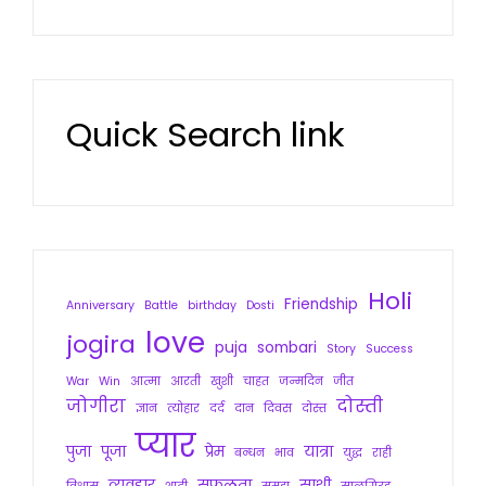
Quick Search link
Holi
Friendship
Anniversary
Battle
birthday
Dosti
love
jogira
puja
sombari
Story
Success
War
Win
आत्मा
आरती
खुशी
चाहत
जन्मदिन
जीत
जोगीरा
दोस्ती
ज्ञान
त्योहार
दर्द
दान
दिवस
दोस्त
प्यार
पुजा
पूजा
प्रेम
यात्रा
बन्धन
भाव
युद्ध
राही
व्यवहार
सफलता
साथी