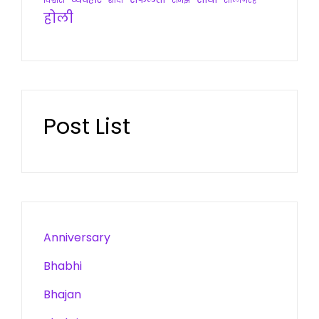
विश्वास
शादी
समझ
सालगिरह
होली
Post List
Anniversary
Bhabhi
Bhajan