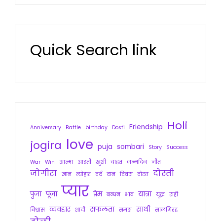
Quick Search link
Holi
Friendship
Anniversary
Battle
birthday
Dosti
love
jogira
puja
sombari
Story
Success
War
Win
आत्मा
आरती
खुशी
चाहत
जन्मदिन
जीत
जोगीरा
दोस्ती
ज्ञान
त्योहार
दर्द
दान
दिवस
दोस्त
प्यार
पुजा
पूजा
प्रेम
यात्रा
बन्धन
भाव
युद्ध
राही
व्यवहार
सफलता
साथी
विश्वास
शादी
समझ
सालगिरह