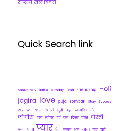
राष्ट्रीय खेल दिवस
Quick Search link
Holi
Friendship
Anniversary
Battle
birthday
Dosti
love
jogira
puja
sombari
Story
Success
War
Win
आत्मा
आरती
खुशी
चाहत
जन्मदिन
जीत
जोगीरा
दोस्ती
ज्ञान
त्योहार
दर्द
दान
दिवस
दोस्त
प्यार
पुजा
पूजा
प्रेम
यात्रा
बन्धन
भाव
युद्ध
राही