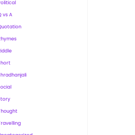
olitical
Q vs A
Quotation
Rhymes
Riddle
Short
Shradhanjali
Social
Story
Thought
Travelling