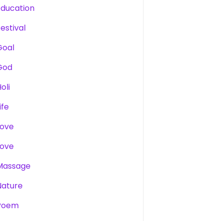
Education
estival
Goal
God
oli
ife
Love
Love
Massage
Nature
Poem