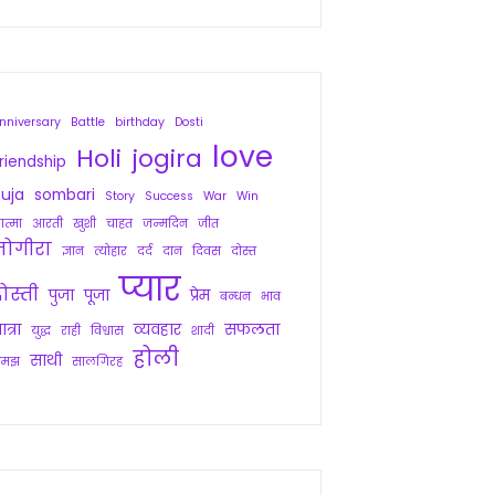
nniversary
Battle
birthday
Dosti
love
Holi
jogira
riendship
uja
sombari
Story
Success
War
Win
त्मा
आरती
खुशी
चाहत
जन्मदिन
जीत
जोगीरा
ज्ञान
त्योहार
दर्द
दान
दिवस
दोस्त
प्यार
ोस्ती
पुजा
पूजा
प्रेम
बन्धन
भाव
ात्रा
व्यवहार
सफलता
युद्ध
राही
विश्वास
शादी
होली
साथी
समझ
सालगिरह