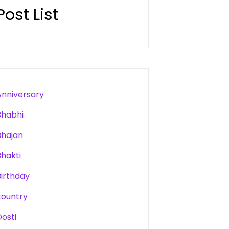
Post List
Anniversary
Bhabhi
Bhajan
Bhakti
Birthday
country
Dosti