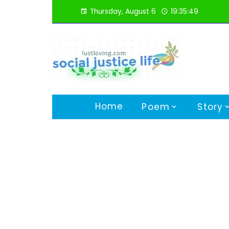
Skip
Thursday, August 6
19:35:50
to
content
Home
Poem
Story