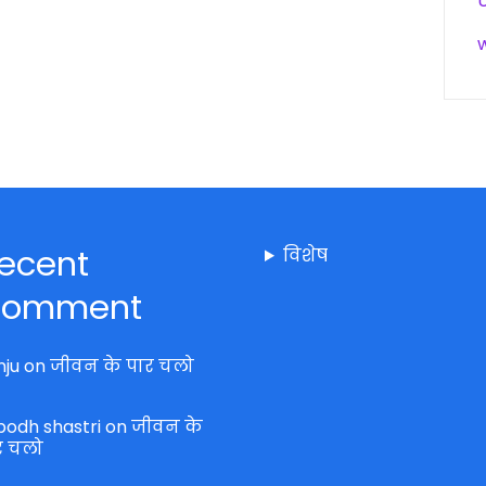
ecent
विशेष
omment
nju
on
जीवन के पार चलो
bodh shastri
on
जीवन के
र चलो