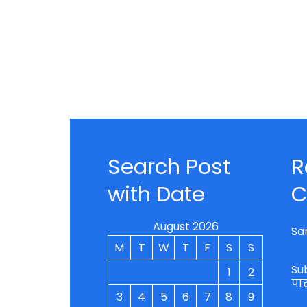
Search Post
R
with Date
C
August 2026
Sa
M
T
W
T
F
S
S
Su
1
2
पा
3
4
5
6
7
8
9