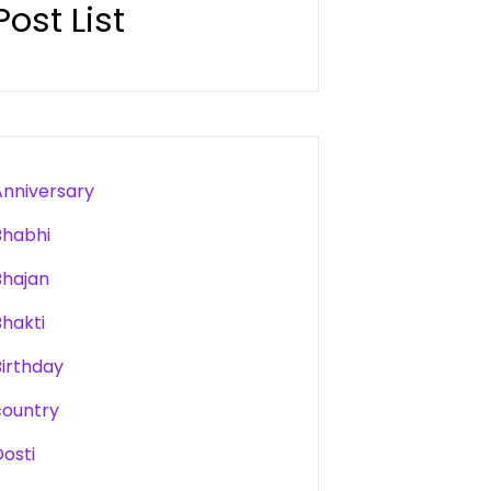
Post List
Anniversary
Bhabhi
Bhajan
Bhakti
Birthday
country
Dosti