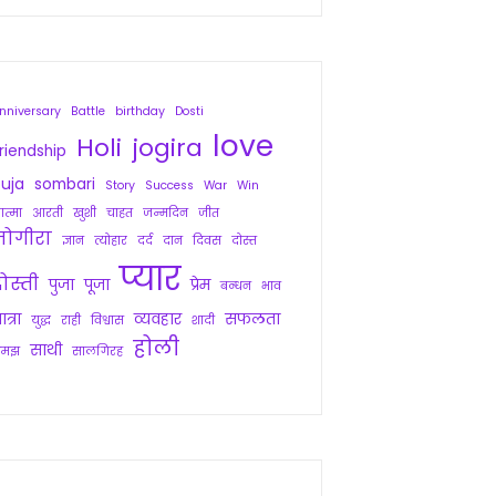
nniversary
Battle
birthday
Dosti
love
Holi
jogira
riendship
uja
sombari
Story
Success
War
Win
त्मा
आरती
खुशी
चाहत
जन्मदिन
जीत
जोगीरा
ज्ञान
त्योहार
दर्द
दान
दिवस
दोस्त
प्यार
ोस्ती
पुजा
पूजा
प्रेम
बन्धन
भाव
ात्रा
व्यवहार
सफलता
युद्ध
राही
विश्वास
शादी
होली
साथी
समझ
सालगिरह