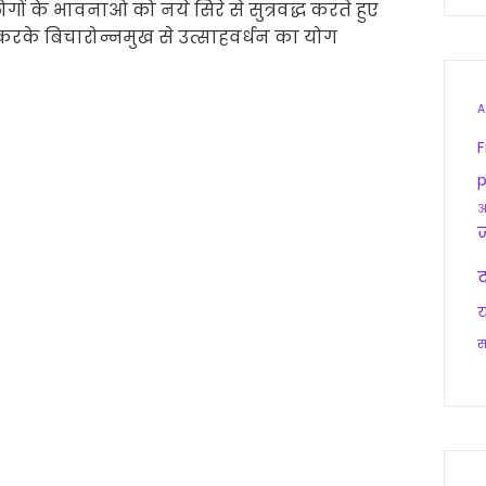
ोगों के भावनाओ को नये सिरे से सुत्रवद्ध करते हुए
करके बिचारोन्नमुख से उत्साहवर्धन का योग
A
F
p
आ
द
य