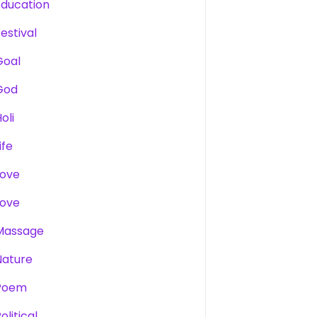
Education
estival
Goal
God
oli
ife
Love
Love
Massage
Nature
Poem
olitical