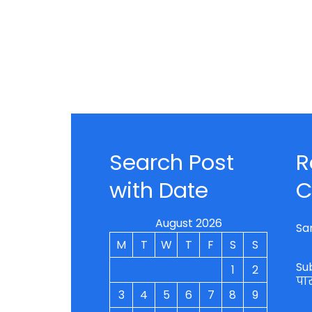
Search Post
R
with Date
C
August 2026
Sa
M
T
W
T
F
S
S
Su
1
2
पा
3
4
5
6
7
8
9