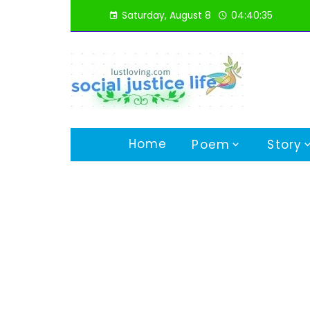
Skip
Saturday, August 8
04:40:36
to
content
Home
Poem
Story