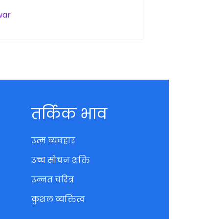
war
तर्किक भाव
उत्म व्यवहार
उच्च सोचन शक्ति
उन्नत चरित्र
कुशल व्यक्तित्व