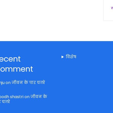
ecent
विशेष
omment
nju
on
जीवन के पार चलो
bodh shastri
on
जीवन के
र चलो