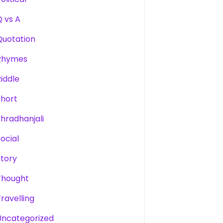
Q vs A
Quotation
Rhymes
Riddle
Short
Shradhanjali
Social
Story
Thought
Travelling
Uncategorized