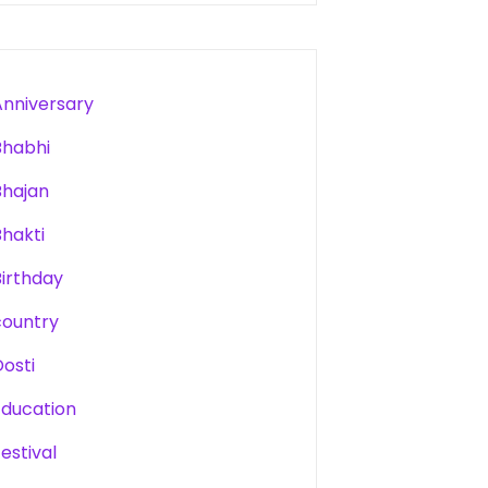
Anniversary
Bhabhi
Bhajan
Bhakti
Birthday
country
Dosti
Education
estival