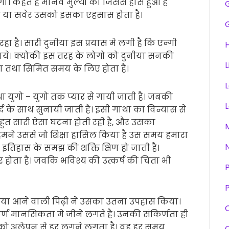
ा। कहते है मानव मुल्यों का जिससे हास हुआ है
र या सवेर उसको इसका एहसास होता है।
हा है। सारी दुनीया इस प्रयास मे लगी है कि एन्गी
H
ाये। क्योकी इस तरह के लोगो को दुनीया सनकी
L
रा तथा सिमित समय के लिए होता है।
 युगो – युगो तक प्यार से गायी जाती है। जबकी
 के साथ सुनायी जाती है। इसी गाथा का विन्यास से
बहुत सारी ऐसा घटना होती रही है, और उसका
 हमने उससे जो शिक्षा हासिल किया है उस समय हमारा
इतिहास के समझ की शक्ति क्षिण हो जाती है।
र होता है। जवकि भविश्य की उत्कर्ष की चिता भी
P
िया आने वाली पिढ़ी ने उसका उतना उपहास किया।
्ण मानसिकता मे जीने लगते है। उनकी संकिर्णता ही
 को अलेपन से डर लगने लगता है। वह हर समय