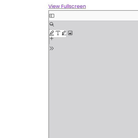
View Fullscreen
Skip
to
PDF
content