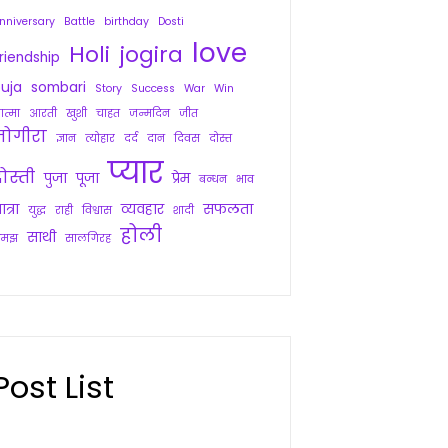
nniversary
Battle
birthday
Dosti
love
Holi
jogira
riendship
uja
sombari
Story
Success
War
Win
त्मा
आरती
खुशी
चाहत
जन्मदिन
जीत
जोगीरा
ज्ञान
त्योहार
दर्द
दान
दिवस
दोस्त
प्यार
ोस्ती
पुजा
पूजा
प्रेम
बन्धन
भाव
ात्रा
व्यवहार
सफलता
युद्ध
राही
विश्वास
शादी
होली
साथी
समझ
सालगिरह
Post List