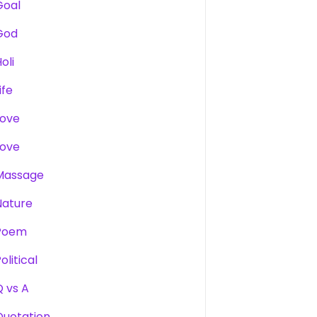
Goal
God
oli
ife
Love
Love
Massage
Nature
Poem
olitical
Q vs A
Quotation