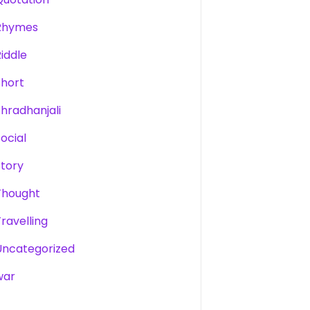
Rhymes
Riddle
Short
Shradhanjali
Social
Story
Thought
Travelling
Uncategorized
war