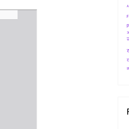
A
F
p
आ
द
य