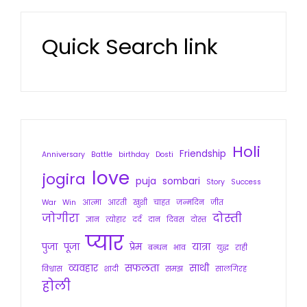
Quick Search link
Holi
Friendship
Anniversary
Battle
birthday
Dosti
love
jogira
puja
sombari
Story
Success
War
Win
आत्मा
आरती
खुशी
चाहत
जन्मदिन
जीत
जोगीरा
दोस्ती
ज्ञान
त्योहार
दर्द
दान
दिवस
दोस्त
प्यार
पुजा
पूजा
प्रेम
यात्रा
बन्धन
भाव
युद्ध
राही
व्यवहार
सफलता
साथी
विश्वास
शादी
समझ
सालगिरह
होली