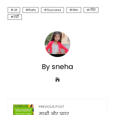
Jit
Rahi
Success
Win
जीत
राही
By sneha
PREVIOUS POST
साथी और प्यार