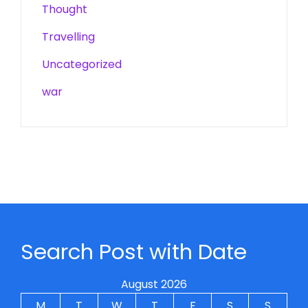
Thought
Travelling
Uncategorized
war
Search Post with Date
August 2026
M
T
W
T
F
S
S