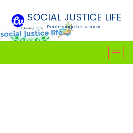
Skip
to
SOCIAL JUSTICE LIFE
content
Real change for success