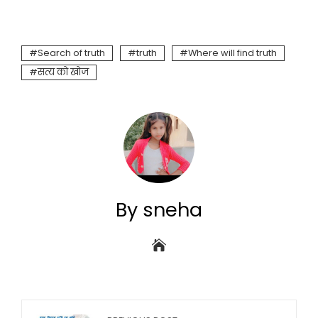
Search of truth
truth
Where will find truth
सत्य को खोज
By sneha