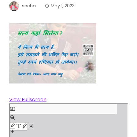
sneha
May 1, 2023
View Fullscreen
Skip
to
PDF
content