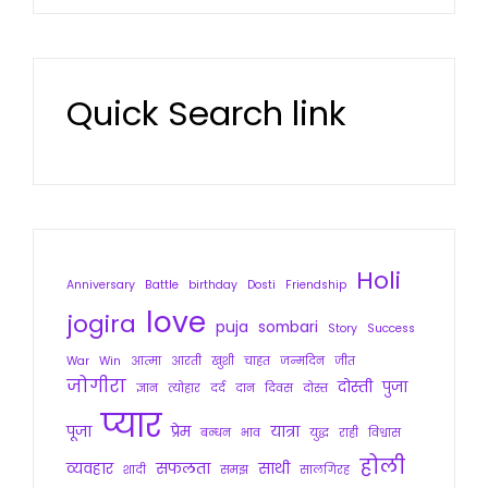
Quick Search link
Holi
Anniversary
Battle
birthday
Dosti
Friendship
love
jogira
puja
sombari
Story
Success
War
Win
आत्मा
आरती
खुशी
चाहत
जन्मदिन
जीत
जोगीरा
दोस्ती
पुजा
ज्ञान
त्योहार
दर्द
दान
दिवस
दोस्त
प्यार
पूजा
प्रेम
यात्रा
बन्धन
भाव
युद्ध
राही
विश्वास
होली
व्यवहार
सफलता
साथी
शादी
समझ
सालगिरह