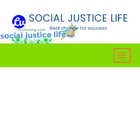
Skip
to
SOCIAL JUSTICE LIFE
content
Real change for success