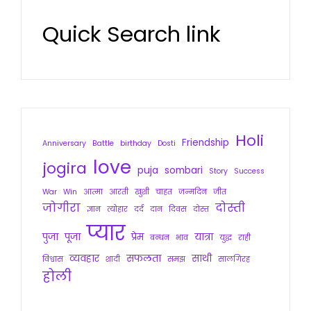
Quick Search link
Holi
Friendship
Anniversary
Battle
birthday
Dosti
love
jogira
puja
sombari
Story
Success
War
Win
आत्मा
आरती
खुशी
चाहत
जन्मदिन
जीत
जोगीरा
दोस्ती
ज्ञान
त्योहार
दर्द
दान
दिवस
दोस्त
प्यार
पुजा
पूजा
प्रेम
यात्रा
बन्धन
भाव
युद्ध
राही
व्यवहार
सफलता
साथी
विश्वास
शादी
समझ
सालगिरह
होली