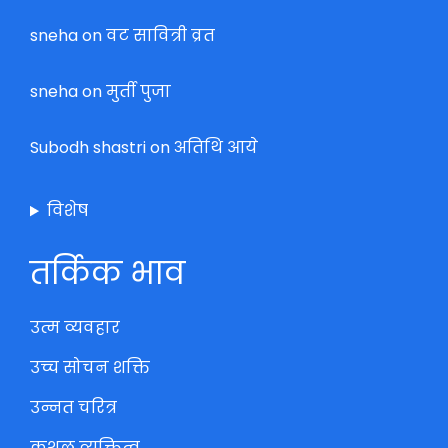
sneha
on
वट सावित्री व्रत
sneha
on
मुर्ती पुजा
Subodh shastri
on
अतिथि आये
विशेष
तर्किक भाव
उत्म व्यवहार
उच्च सोचन शक्ति
उन्नत चरित्र
कुशल व्यक्तित्व