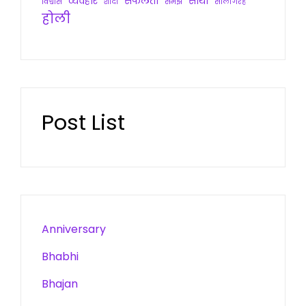
व्यवहार
सफलता
साथी
विश्वास
शादी
समझ
सालगिरह
होली
Post List
Anniversary
Bhabhi
Bhajan