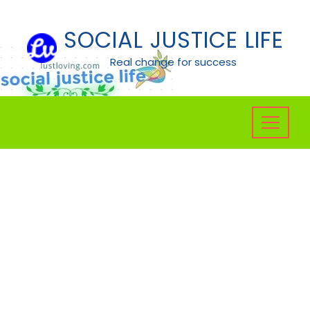
Skip
to
SOCIAL JUSTICE LIFE
content
Real change for success