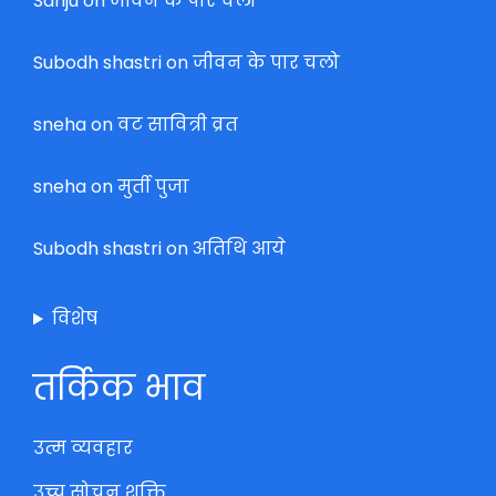
Sanju
on
जीवन के पार चलो
Subodh shastri
on
जीवन के पार चलो
sneha
on
वट सावित्री व्रत
sneha
on
मुर्ती पुजा
Subodh shastri
on
अतिथि आये
विशेष
तर्किक भाव
उत्म व्यवहार
उच्च सोचन शक्ति