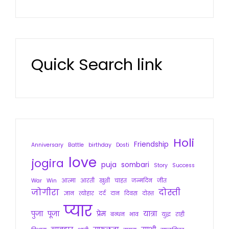
Quick Search link
Holi
Friendship
Anniversary
Battle
birthday
Dosti
love
jogira
puja
sombari
Story
Success
War
Win
आत्मा
आरती
खुशी
चाहत
जन्मदिन
जीत
जोगीरा
दोस्ती
ज्ञान
त्योहार
दर्द
दान
दिवस
दोस्त
प्यार
पुजा
पूजा
प्रेम
यात्रा
बन्धन
भाव
युद्ध
राही