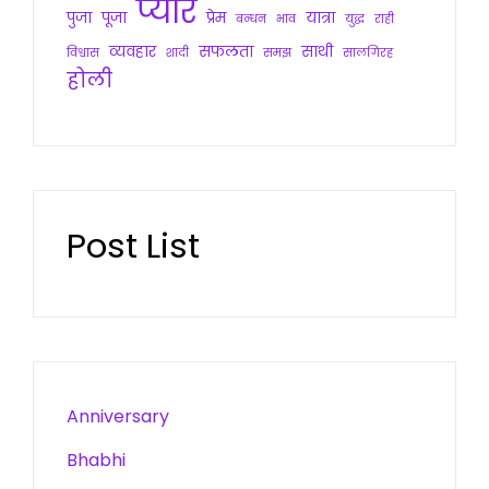
प्यार
पुजा
पूजा
प्रेम
यात्रा
बन्धन
भाव
युद्ध
राही
व्यवहार
सफलता
साथी
विश्वास
शादी
समझ
सालगिरह
होली
Post List
Anniversary
Bhabhi