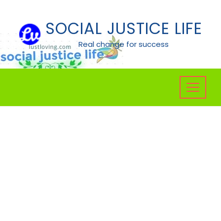
Skip
to
SOCIAL JUSTICE LIFE
content
Real change for success