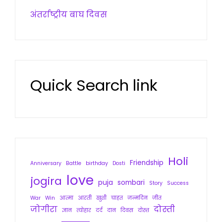
अंतर्राष्ट्रीय बाघ दिवस
Quick Search link
Holi
Friendship
Anniversary
Battle
birthday
Dosti
love
jogira
puja
sombari
Story
Success
War
Win
आत्मा
आरती
खुशी
चाहत
जन्मदिन
जीत
जोगीरा
दोस्ती
ज्ञान
त्योहार
दर्द
दान
दिवस
दोस्त