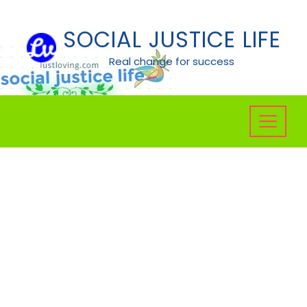
Skip
to
SOCIAL JUSTICE LIFE
content
Real change for success