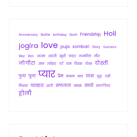
Holi
Friendship
Anniversary
Battle
birthday
Dosti
love
jogira
puja
sombari
Story
Success
War
Win
आत्मा
आरती
खुशी
चाहत
जन्मदिन
जीत
जोगीरा
दोस्ती
ज्ञान
त्योहार
दर्द
दान
दिवस
दोस्त
प्यार
पुजा
पूजा
प्रेम
यात्रा
बन्धन
भाव
युद्ध
राही
व्यवहार
सफलता
साथी
विश्वास
शादी
समझ
सालगिरह
होली