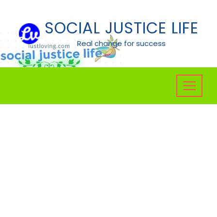
Skip
to
SOCIAL JUSTICE LIFE
content
Real change for success