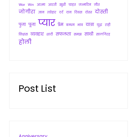
War
Win
आत्मा
आरती
खुशी
चाहत
जन्मदिन
जीत
जोगीरा
दोस्ती
ज्ञान
त्योहार
दर्द
दान
दिवस
दोस्त
प्यार
पुजा
पूजा
प्रेम
यात्रा
बन्धन
भाव
युद्ध
राही
व्यवहार
सफलता
साथी
विश्वास
शादी
समझ
सालगिरह
होली
Post List
Anniversary